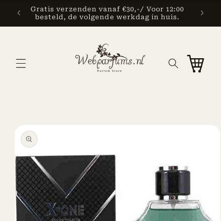
Skip to
Gratis verzenden vanaf €30,-/ Voor 12:00
en
content
besteld, de volgende werkdag in huis.
Cart
Skip to
product
information