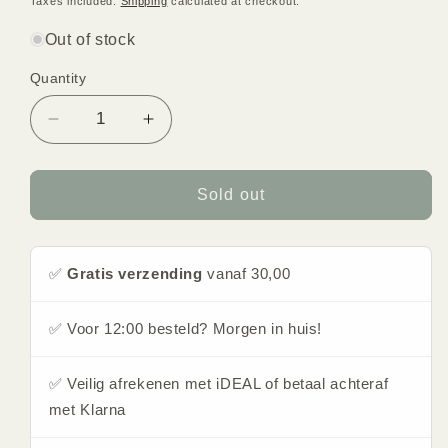
Taxes included.
Shipping
calculated at checkout.
Out of stock
Quantity
Quantity
Decrease
Increase
quantity
quantity
for
for
X-
X-
Sold out
One
One
for
for
him
him
✅
Gratis verzending
vanaf 30,00
by
by
Saffron
Saffron
✅ Voor 12:00 besteld? Morgen in huis!
✅ Veilig afrekenen met iDEAL of betaal achteraf
met Klarna