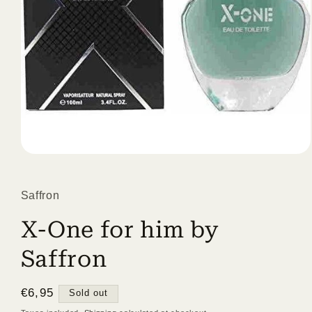
Open
media
1
in
Saffron
modal
X-One for him by
Saffron
Regular
€6,95
Sold out
price