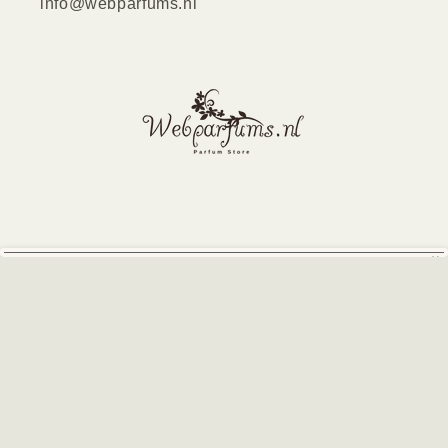
info@webparfums.nl
✖
Iemand uit Buchten Netherlands kocht
Victorius Impulse for him by Jfenzi
Naar Product
In Winkelwagen
Facebook
Instagram
TikTok
X
(Twitter)
Payment
methods