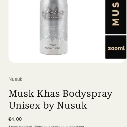
Open
media
1
in
Nusuk
modal
Musk Khas Bodyspray
Unisex by Nusuk
Regular
€4,00
price
Taxes included.
Shipping
calculated at checkout.