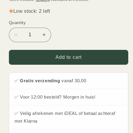
Low stock: 2 left
Quantity
Quantity
Decrease
Increase
quantity
quantity
for
for
Musk
Musk
Add to cart
Khas
Khas
Bodyspray
Bodyspray
Unisex
Unisex
✅
Gratis verzending
vanaf 30,00
by
by
Nusuk
Nusuk
✅ Voor 12:00 besteld? Morgen in huis!
✅ Veilig afrekenen met iDEAL of betaal achteraf
met Klarna