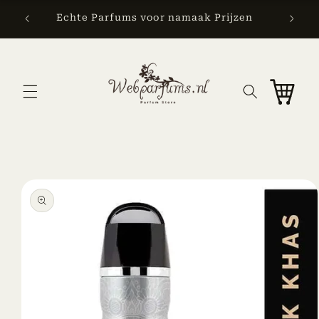
Skip to
Echte Parfums voor namaak Prijzen
content
Cart
Skip to
product
information