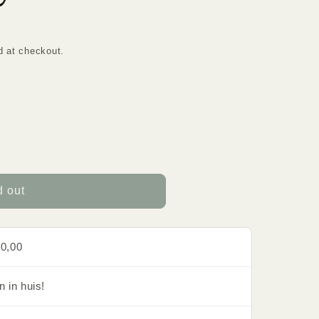
d at checkout.
d out
0,00
 in huis!