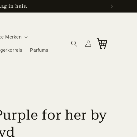
ag in huis.
ze Merken
Log
Cart
in
igerkorrels
Parfums
urple for her by
oyd