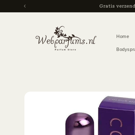
Skip to
Gratis verzen
content
Home
Bodyspr
Skip to
product
information