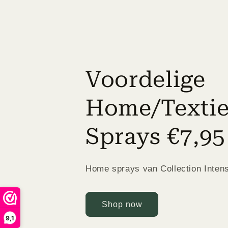
Voordelige
Home/Textie
Sprays €7,95
Home sprays van Collection Inten
Shop now
9,1