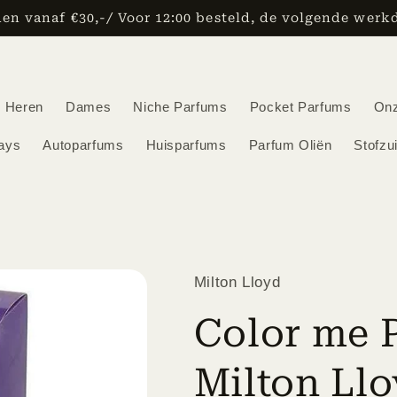
den vanaf €30,-/ Voor 12:00 besteld, de volgende werkd
Heren
Dames
Niche Parfums
Pocket Parfums
On
ays
Autoparfums
Huisparfums
Parfum Oliën
Stofzu
Milton Lloyd
Color me P
Milton Ll