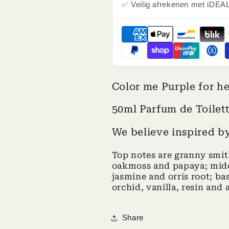
✅ Veilig afrekenen met iDEAL
Color me Purple for h
50ml Parfum de Toilet
We believe inspired 
Top notes are granny smit
oakmoss and papaya; middl
jasmine and orris root; ba
orchid, vanilla, resin and
Share