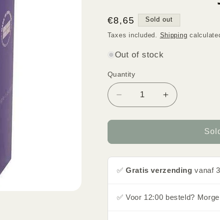
Regular
€8,65
Sold out
price
Taxes included.
Shipping
calculate
Out of stock
Quantity
Quantity
Decrease
Increase
quantity
quantity
for
for
Color
Color
Sol
me
me
Purple
Purple
for
for
✅
Gratis verzending
vanaf 3
her
her
by
by
Milton
Milton
✅ Voor 12:00 besteld? Morgen
Lloyd
Lloyd