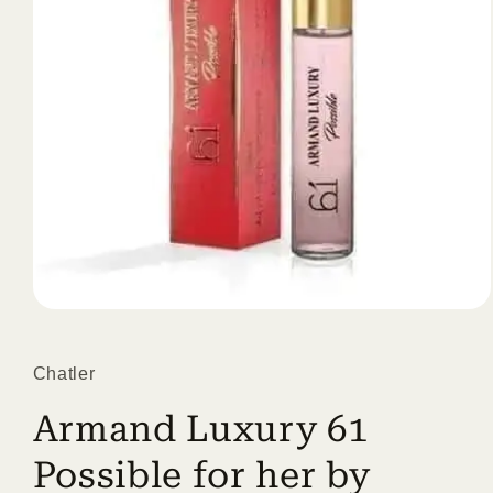
Open
media
1
in
Chatler
modal
Armand Luxury 61
Possible for her by