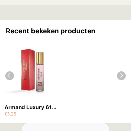
Recent bekeken producten
Armand Luxury 61
€5,25
Possible for her by
Chatler