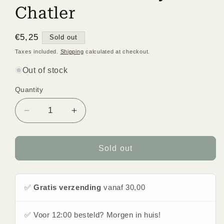
Chatler
Regular
€5,25
Sold out
price
Taxes included.
Shipping
calculated at checkout.
Out of stock
Quantity
Quantity
Decrease
Increase
quantity
quantity
for
for
Armand
Armand
Sold out
Luxury
Luxury
61
61
Possible
Possible
✅
Gratis verzending
vanaf 30,00
for
for
her
her
by
by
✅ Voor 12:00 besteld? Morgen in huis!